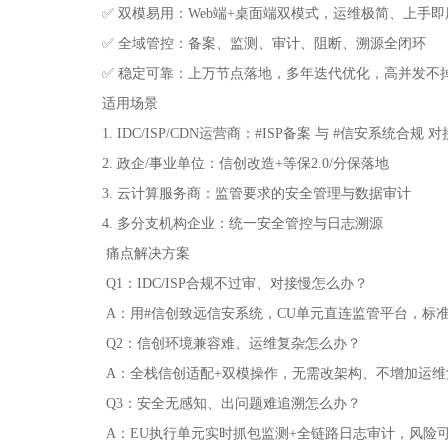
✅
双模易用：
Web
端
+
桌面端双模式，运维极简、上手即
✅
全域管控：备案、监测、审计、阻断、溯源全闭环
✅
稳定可靠：上万节点落地，多年迭代优化，高并发不
适用场景
1. IDC/ISP/CDN
运营商：
#ISP
备案 与
#
信安系统合规 对
2.
政企
/
事业单位：信创改造
+
等保
2.0/
分保落地
3.
云计算服务商：监管要求的安全管理与数据审计
4.
多分支机构企业：统一安全管控与日志溯源
痛点解决方案
Q1
：
IDC/ISP
合规不过审、对接慢怎么办？
A
：用
#
信创致远信安系统，
CU
单元直连监管平台，标
Q2
：信创环境兼容难、运维复杂怎么办？
A
：全栈信创适配
+
双模操作，无需改架构、不增加运维
Q3
：安全无感知、出问题难追溯怎么办？
A
：
EU
执行单元实时抓包监测
+
全链路日志审计，风险