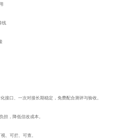
用
掉线
接
准化接口、一次对接长期稳定，免费配合测评与验收。
负担，降低信改成本。
可视、可拦、可查。