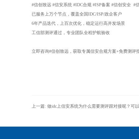
#
信创致远
#
信安系统
#IDC
合规
#ISP
备案
#
信创安全
#
已服务上万个节点，覆盖全国
IDC/ISP/
政企客户
6
年产品迭代，上百次优化，稳定运行高并发场景
工信部测评通过，专业团队全程护航验收
立即咨询
#
信创致远，获取专属信安合规方案
+
免费测评
上一篇:
做idc上信安系统为什么需要测评跟对接呢？可