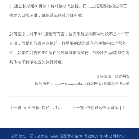
3.
建立长期维护机制：将对接状态监控、日志上报完整性检查等工
作纳入日常运维，确保系统持续合规有效。
总而言之，对于
IDC
运营商而言，信安系统的测评与对接不是一个可
选项，而是和取得营业执照一样重要的法定准入条件和持续运营基
础。如果你能告知
IDC
所在的具体城市或省份，
#
信创致远
#
能帮你更
具体地了解该地区的执行特点。
责任编辑：
致远网安
版权所有：http://www.zyond.cn (致远网安) 转载请注明出处
上一篇:
企业等保“捷径”：找致远一台等保一体机，搞定测评难题
下一篇:
信创致远信安系统｜IDC/ISP/CDN政企合规必备·全栈信创信息安全管理解决方案
公司地址：辽宁省大连市高新园区黄浦路701号银海万向7楼 公司邮箱：