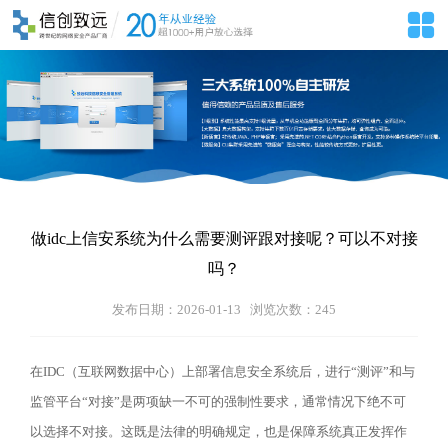
做idc上信安系统为什么需要测评跟对接呢？可以不对接
吗？
发布日期：2026-01-13 浏览次数：
245
在
IDC
（互联网数据中心）上部署信息安全系统后，进行
“
测评
”
和与
监管平台
“
对接
”
是两项缺一不可的强制性要求，通常情况下绝不可
以选择不对接。这既是法律的明确规定，也是保障系统真正发挥作