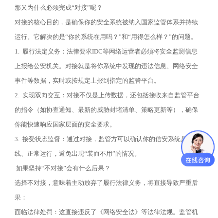
那又为什么必须完成
“
对接
”
呢？
对接的核心目的，是确保你的安全系统被纳入国家监管体系并持续
运行。它解决的是
“
你的系统在用吗？
”
和
“
用得怎么样？
”
的问题。
1.
履行法定义务：法律要求
IDC
等网络运营者必须将安全监测信息
上报给公安机关。对接就是将你系统中发现的违法信息、网络安全
事件等数据，实时或按规定上报到指定的监管平台。
2.
实现双向交互：对接不仅是上传数据，还包括接收来自监管平台
的指令（如协查通知、最新的威胁封堵清单、策略更新等），确保
你能快速响应国家层面的安全要求。
3.
接受状态监督：通过对接，监管方可以确认你的信安系统是否在
线、正常运行，避免出现
“
装而不用
”
的情况。
如果坚持
“
不对接
”
会有什么后果？
选择不对接，意味着主动放弃了履行法律义务，将直接导致严重后
果：
面临法律处罚：这直接违反了《网络安全法》等法律法规。监管机