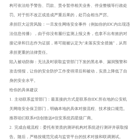
构可依法给予警告、罚款、责令暂停相关业务、停业整顿等行政处
罚。对于拒不改正或造成严重后果的，处罚会相当严厉。
承担巨大运营风险：一旦发生网络安全事件（例如你的
IDC
内出现违
法信息传播），由于你没有履行监测上报义务，也拿不出有效的对
接记录和日志作为证据，将可能被认定为
“
未落实安全措施
”
，从而
承担更重的法律责任。
陷入被动防御：无法及时获取监管部门下发的黑名单、漏洞预警和
攻击情报，让你的安全防护工作变得滞后和被动，实质上降低了自
身的安全水平。
给你的具体建议
1.
主动联系监管部门：最直接的方式是联系你
IDC
所在地的公安机
关网络安全保卫部门，明确本地的具体对接流程、技术接口规范。
推荐咱们联系
#
信创致远
#
信安系统四星级厂商。
2.
完成合规流程：委托有资质的测评机构对系统进行测评并获取报
告。随后，严格按规范完成与监管平台的技术对接和联调测试。