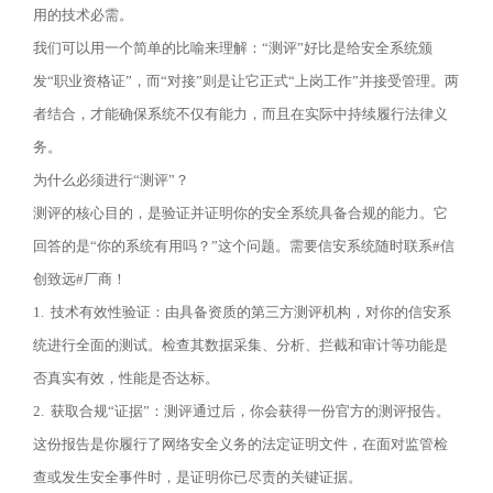
用的技术必需。
我们可以用一个简单的比喻来理解：
“
测评
”
好比是给安全系统颁
发
“
职业资格证
”
，而
“
对接
”
则是让它正式
“
上岗工作
”
并接受管理。两
者结合，才能确保系统不仅有能力，而且在实际中持续履行法律义
务。
为什么必须进行
“
测评
”
？
测评的核心目的，是验证并证明你的安全系统具备合规的能力。它
回答的是
“
你的系统有用吗？
”
这个问题。需要信安系统随时联系
#
信
创致远
#
厂商！
1.
技术有效性验证：由具备资质的第三方测评机构，对你的信安系
统进行全面的测试。检查其数据采集、分析、拦截和审计等功能是
否真实有效，性能是否达标。
2.
获取合规
“
证据
”
：测评通过后，你会获得一份官方的测评报告。
这份报告是你履行了网络安全义务的法定证明文件，在面对监管检
查或发生安全事件时，是证明你已尽责的关键证据。