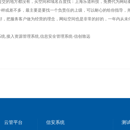
交的地方都没有，买空间和域名百度找：上海乐道科技，免费代为网站
一样或差不多，最主要是要找一个负责任的上级，可以耐心的给你指导，
很好，把服务客户做为经营的理念，网站空间也是非常的好的，一年内从未
请,网站备案管理系统,接入资源管理系统,信息安全管理系统-信创致远
云管平台
信安系统
测