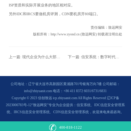
ISP资质和实际开展业务的地区相对应。
另外IDC和IRCS要做机房评测，CDN要机房开80端口。
责任编辑：
致远网安
版权所有：http://www.zyond.cn (致远网安) 转载请注明出处
上一篇:
现代企业为什么大部分都选择文件加密系统来防止数据泄露？
下一篇:
信安系统：数字时代的“企业保险柜”
公司地址：辽宁省大连市高新园区黄浦路701号银海万向7楼 公司邮箱：
info@zhiyuanit.com 电话：+86 411 8372 6031/6731/6831
Copyright © 2023 信创致远 icp.zhiyuanit.com All Rights Reserved
辽ICP备
2023000783号-12
“致远网安”专业为企业提供：
信安系统、IDC信息安全管理系
统、IRCS信息安全管理系统、CDN信息安全管理系统，
欢迎来电来函咨询。
400-818-1122